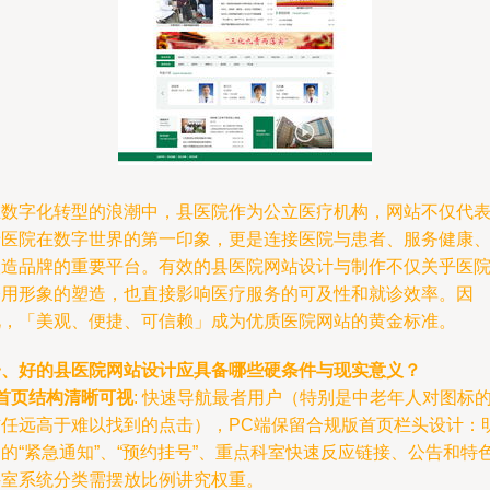
在数字化转型的浪潮中，县医院作为公立医疗机构，网站不仅代
着医院在数字世界的第一印象，更是连接医院与患者、服务健康
塑造品牌的重要平台。有效的县医院网站设计与制作不仅关乎医
公用形象的塑造，也直接影响医疗服务的可及性和就诊效率。因
此，「美观、便捷、可信赖」成为优质医院网站的黄金标准。
一、好的县医院网站设计应具备哪些硬条件与现实意义？
首页结构清晰可视
: 快速导航最者用户（特别是中老年人对图标
信任远高于难以找到的点击），PC端保留合规版首页栏头设计：
的“紧急通知”、“预约挂号”、重点科室快速反应链接、公告和特
科室系统分类需摆放比例讲究权重。