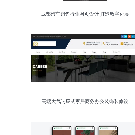
成都汽车销售行业网页设计 打造数字化展
厅与高效购车体验
高端大气响应式家居商务办公装饰装修设
计公司网站模板 PHP中文网免费源码解析