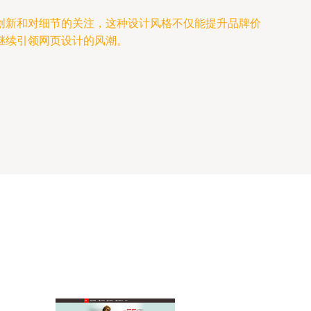
创新和对细节的关注，这种设计风格不仅能提升品牌价
继续引领网页设计的风潮。