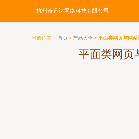
杭州奇迅达网络科技有限公司
当前位置：
首页
>
产品大全
>
平面类网页与网站
平面类网页