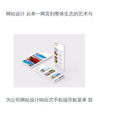
网站设计 从单一网页到整体生态的艺术与
科学
为公司网站设计响应式手机端导航菜单 我
的实践与思考