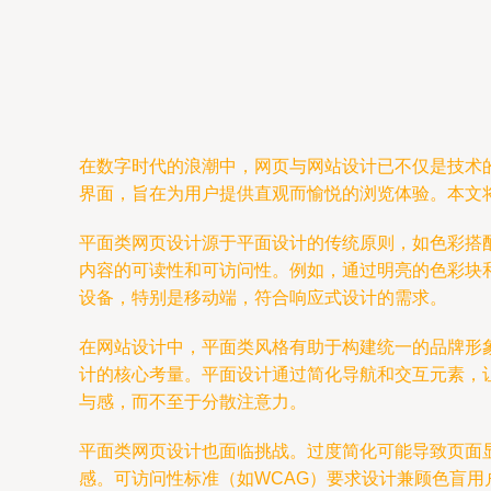
在数字时代的浪潮中，网页与网站设计已不仅是技术
界面，旨在为用户提供直观而愉悦的浏览体验。本文
平面类网页设计源于平面设计的传统原则，如色彩搭
内容的可读性和可访问性。例如，通过明亮的色彩块
设备，特别是移动端，符合响应式设计的需求。
在网站设计中，平面类风格有助于构建统一的品牌形
计的核心考量。平面设计通过简化导航和交互元素，
与感，而不至于分散注意力。
平面类网页设计也面临挑战。过度简化可能导致页面
感。可访问性标准（如WCAG）要求设计兼顾色盲