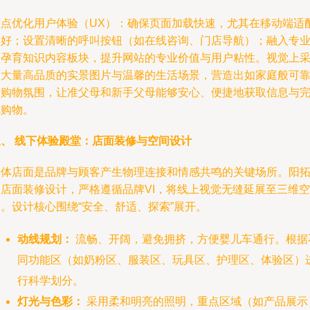
重点优化用户体验（UX）：确保页面加载快速，尤其在移动端适
良好；设置清晰的呼叫按钮（如在线咨询、门店导航）；融入专
的孕育知识内容板块，提升网站的专业价值与用户粘性。视觉上
用大量高品质的实景图片与温馨的生活场景，营造出如家庭般可
的购物氛围，让准父母和新手父母能够安心、便捷地获取信息与
成购物。
三、 线下体验殿堂：店面装修与空间设计
实体店面是品牌与顾客产生物理连接和情感共鸣的关键场所。阳
的店面装修设计，严格遵循品牌VI，将线上视觉无缝延展至三维空
。设计核心围绕“安全、舒适、探索”展开。
动线规划：
流畅、开阔，避免拥挤，方便婴儿车通行。根据
同功能区（如奶粉区、服装区、玩具区、护理区、体验区）
行科学划分。
灯光与色彩：
采用柔和明亮的照明，重点区域（如产品展示