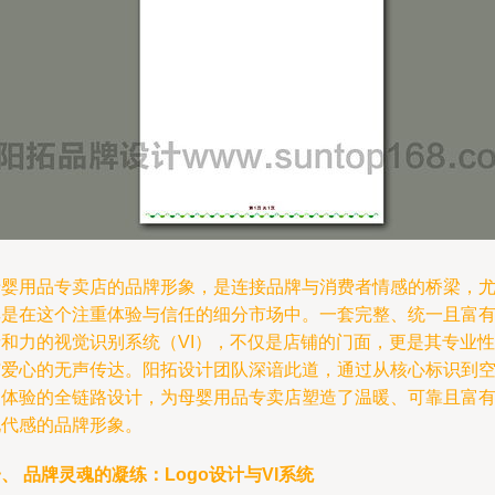
母婴用品专卖店的品牌形象，是连接品牌与消费者情感的桥梁，
其是在这个注重体验与信任的细分市场中。一套完整、统一且富
亲和力的视觉识别系统（VI），不仅是店铺的门面，更是其专业性
与爱心的无声传达。阳拓设计团队深谙此道，通过从核心标识到
间体验的全链路设计，为母婴用品专卖店塑造了温暖、可靠且富
现代感的品牌形象。
、 品牌灵魂的凝练：Logo设计与VI系统