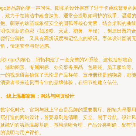
Logo是品牌的第一声问候。阳拓的设计摒弃了过于卡通或繁复的
格，致力于在简洁中蕴含深意。通常会提取如呵护的双手、温暖
拥抱、萌芽的幼苗或象征安全的圆弧等核心元素，结合柔和的曲
与明快清新的色彩（如淡粉、天蓝、鹅黄、草绿），创造出既符
母婴行业调性，又具有高辨识度和记忆点的标识。字体设计圆润
棱角，传递安全与舒适感。
此Logo为核心，阳拓构建了一套完整的VI系统。这包括标准色
系、辅助图形、专属图标、办公事务用品、包装袋、员工服饰等
统一的视觉语言确保了无论是产品标签、宣传册还是购物袋，都
给消费者带来连贯而专业的品牌体验，在细节处建立信任。
二、 线上温馨家园：网站与网页设计
在数字化时代，官网与线上平台是品牌的重要展厅。阳拓为母婴
品店打造的网站设计，首要原则是清晰、安全、易于导航。设计
格延续VI的清新温馨基调，布局清晰合理，产品分类明确，配有详
细的说明与用户评价。