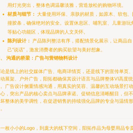
用灯光突出，整体色调温馨淡雅，营造放松的购物环境。
材质与细节：
大量使用环保、亲肤的材质，如原木、软包、
撞胶条，确保绝对的安全。设置休息区、哺乳室、儿童游玩
等贴心功能区，体现品牌的人文关怀。
陈列设计：
产品陈列整洁有序，搭配情景化展示，让商品自
己“说话”，激发消费者的购买欲望与美好想象。
四、 沟通的桥梁：广告与营销物料设计
无论是线上的社交媒体广告、电商详情页，还是线下的宣传单页
活动展架、户外广告，阳拓都确保其设计语言与品牌整体VI高度统
一。广告设计侧重情感沟通，用真实的笑容、温馨的互动场景打
人心，突出产品的核心卖点与品牌承诺。促销信息清晰醒目，但
破坏整体的美学调性，在促进销售的持续强化品牌的专业与温情
象。
从一枚小小的Logo，到庞大的线下空间，阳拓作品为母婴用品专